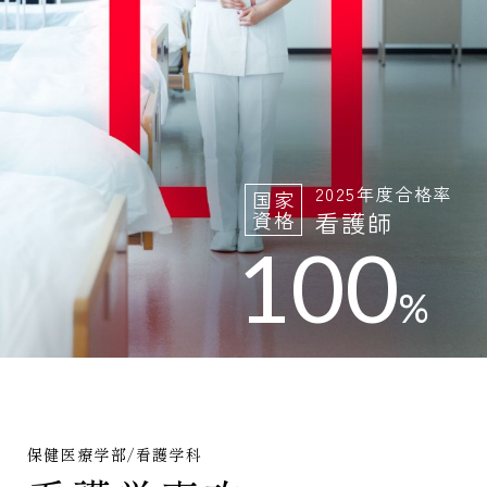
お問い合わせ
資料請求
奨学金制度
入試情報
教員紹介
受験生の方
オープンキャンパス
在学生の方
アクセス
2025年度合格率
国家
作業療法学専攻
言語聴覚学専攻
看護師
資格
保護者の方
100
大学概要
キャリアサポート
%
高校教員の方
諸規定集・公開情報
学納金
卒業生の方
センター教育・看護師特定行為研修
学生募集要項
地域一般の方
看護学専攻
看護学専攻
入学手続き
養護教諭コース
保健医療学部/看護学科