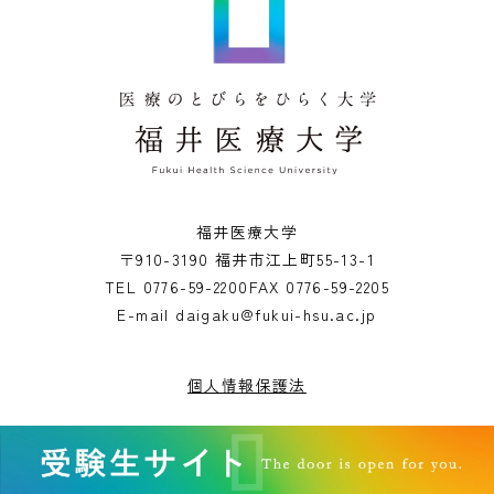
福井医療大学
〒910-3190 福井市江上町55-13-1
TEL
0776-59-2200
FAX
0776-59-2205
E-mail
daigaku@fukui-hsu.ac.jp
個人情報保護法
Copyright© Fukui Health Science University. All rights reserved