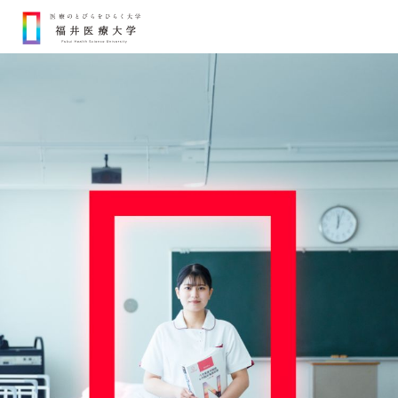
Ope
大学紹介
+
学部・学科・大学院
+
就職支援
入試・奨学金
+
医療のとびらをひらく学び
理事長・学長メッセージ
研究活動
理学療法学専攻
理学療法学専攻
アスレティックトレーナー
併修コース