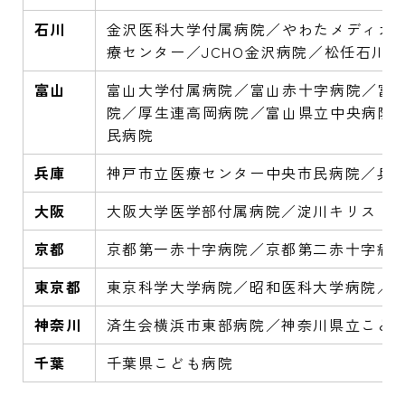
石川
金沢医科大学付属病院／やわたメディカ
療センター／JCHO金沢病院／松任石川
富山
富山大学付属病院／富山赤十字病院／富
院／厚生連高岡病院／富山県立中央病院
民病院
兵庫
神戸市立医療センター中央市民病院／兵
大阪
大阪大学医学部付属病院／淀川キリスト
京都
京都第一赤十字病院／京都第二赤十字病
東京都
東京科学大学病院／昭和医科大学病院／
神奈川
済生会横浜市東部病院／神奈川県立こど
千葉
千葉県こども病院