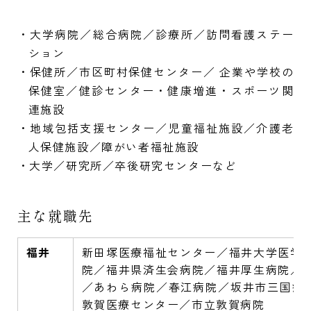
・大学病院／総合病院／診療所／訪問看護ステー
ション
・保健所／市区町村保健センター／ 企業や学校の
保健室／健診センター・健康増進・スポーツ関
連施設
・地域包括支援センター／児童福祉施設／介護老
人保健施設／障がい者福祉施設
・大学／研究所／卒後研究センターなど
主な就職先
福井
新田塚医療福祉センター／福井大学医学
院／福井県済生会病院／福井厚生病院／
／あわら病院／春江病院／坂井市三国病院
敦賀医療センター／市立敦賀病院