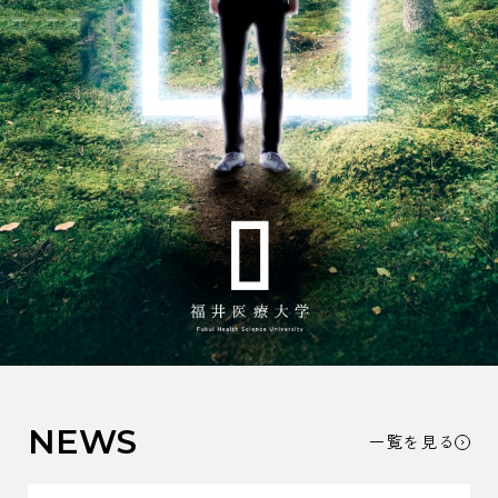
お問い合わせ
資料請求
奨学金制度
入試情報
教員紹介
受験生の方
オープンキャンパス
在学生の方
アクセス
作業療法学専攻
言語聴覚学専攻
保護者の方
大学概要
キャリアサポート
高校教員の方
諸規定集・公開情報
学納金
卒業生の方
センター教育・看護師特定行為研修
学生募集要項
NEWS
地域一般の方
一覧を見る
看護学専攻
看護学専攻
入学手続き
養護教諭コース