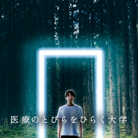
Ope
大学紹介
+
学部・学科・大学院
+
就職支援
入試・奨学金
+
医療のとびらをひらく学び
理事長・学長メッセージ
研究活動
理学療法学専攻
理学療法学専攻
アスレティックトレーナー
併修コース