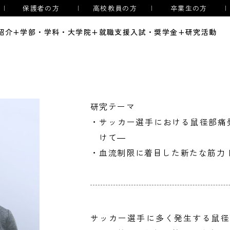
保護者の方
高校教員の方
卒業生の方
紹介
+
学部・学科・大学院
+
就職支援
入試・奨学金
+
研究活動
オ
ア
大
研究テーマ
諸
・サッカー選手における鼠径部痛
セ
けて―
療法学専攻
言語聴覚学専攻
看護学専攻
事長・学長メッセージ
入試情報
教員紹介
キャリアサポート
・血流制限に着目した新たな筋力
サッカー選手に多く発生する鼠径