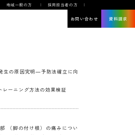
地域一般の方
採用担当者の方
お問い合わせ
資料請求
ープンキャンパス
学納金
クセス
学生募集要項
学概要
入学手続き
規定集・公開情報
就職状況
発生の原因究明―予防法確立に向
ンター教育・看護師特定行為研修
看護学専攻
大学院
養護教諭コース
トレーニング方法の効果検証
部 （脚の付け根）の痛みについ