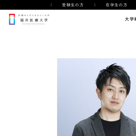
受験生の方
在学生の方
大学
理学療法学専攻
理学療法学専攻
作業
医療のとびらをひらく学び
奨学金制度
理
アスレティックトレーナー
併修コース