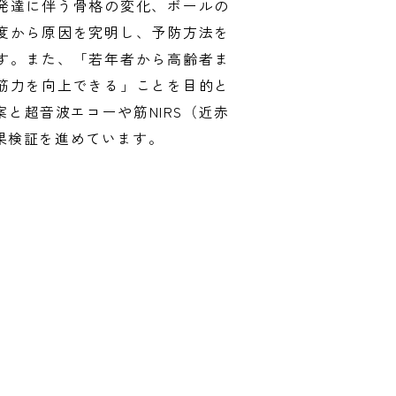
発達に伴う骨格の変化、ボールの
度から原因を究明し、予防方法を
す。また、「若年者から高齢者ま
筋力を向上できる」ことを目的と
と超音波エコーや筋NIRS（近赤
果検証を進めています。