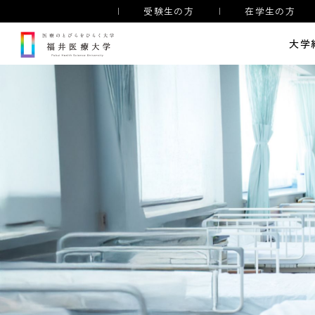
受験生の方
在学生の方
大学
理学療法学専攻
理学療法学専攻
作業
医療のとびらをひらく学び
奨学金制度
理
アスレティックトレーナー
併修コース