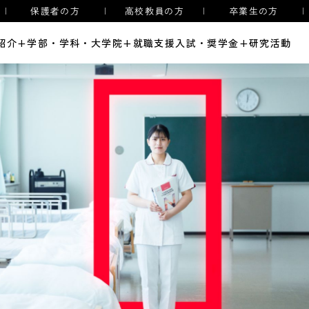
保護者の方
高校教員の方
卒業生の方
紹介
+
学部・学科・大学院
+
就職支援
入試・奨学金
+
研究活動
オ
ア
大
諸
セ
療法学専攻
言語聴覚学専攻
看護学専攻
事長・学長メッセージ
入試情報
教員紹介
キャリアサポート