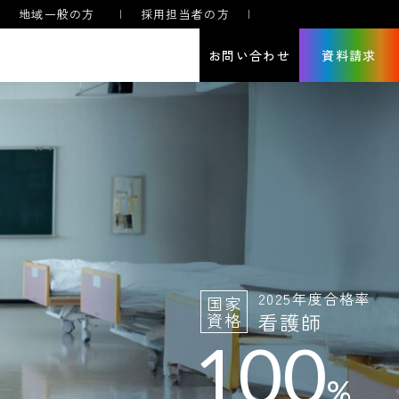
地域一般の方
採用担当者の方
お問い合わせ
資料請求
ープンキャンパス
学納金
クセス
学生募集要項
学概要
入学手続き
規定集・公開情報
就職状況
ンター教育・看護師特定行為研修
看護学専攻
大学院
養護教諭コース
2025年度合格率
国家
看護師
資格
100
%