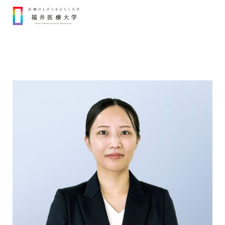
Ope
大学紹介
+
学部・学科・大学院
+
就職支援
入試・奨学金
+
医療のとびらをひらく学び
理事長・学長メッセージ
研究活動
理学療法学専攻
理学療法学専攻
アスレティックトレーナー
併修コース