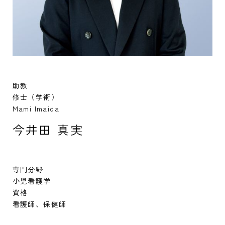
お問い合わせ
資料請求
奨学金制度
入試情報
教員紹介
受験生の方
オープンキャンパス
在学生の方
アクセス
助教
作業療法学専攻
言語聴覚学専攻
修士（学術）
保護者の方
Mami Imaida
大学概要
キャリアサポート
今井田 真実
高校教員の方
諸規定集・公開情報
学納金
卒業生の方
専門分野
センター教育・看護師特定行為研修
学生募集要項
小児看護学
資格
地域一般の方
看護学専攻
看護学専攻
看護師、保健師
入学手続き
養護教諭コース