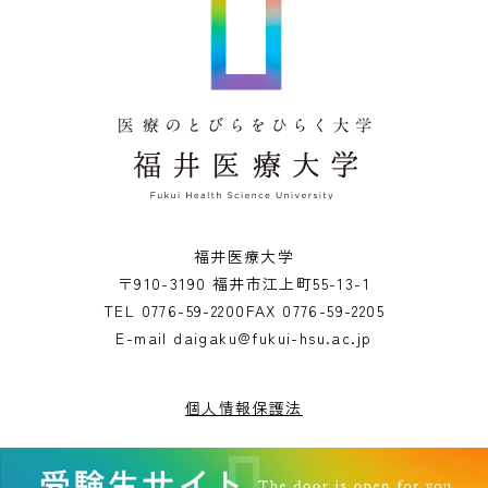
福井医療大学
〒910-3190 福井市江上町55-13-1
TEL
0776-59-2200
FAX
0776-59-2205
E-mail
daigaku@fukui-hsu.ac.jp
個人情報保護法
Copyright© Fukui Health Science University. All rights reserved