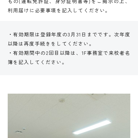
もの(運転免許証、身分証明書等)をご掲示の上、
採用担当者の方
就職状況
利用届けに必要事項を記入してください。
・有効期限は登録年度の3月31日までです。次年度
以降は再度手続きをしてください。
・有効期間中の2回目以降は、1F事務室で来校者名
大学院
簿を記入してください。