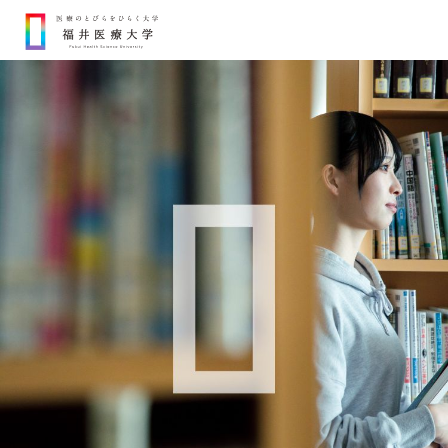
Ope
大学紹介
+
学部・学科・大学院
+
就職支援
入試・奨学金
+
医療のとびらをひらく学び
理事長・学長メッセージ
研究活動
理学療法学専攻
理学療法学専攻
アスレティックトレーナー
併修コース