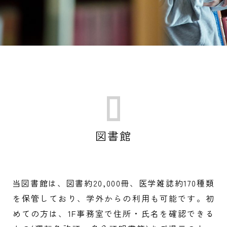
お問い合わせ
資料請求
奨学金制度
入試情報
教員紹介
受験生の方
オープンキャンパス
在学生の方
アクセス
作業療法学専攻
言語聴覚学専攻
保護者の方
大学概要
キャリアサポート
図書館
高校教員の方
諸規定集・公開情報
学納金
卒業生の方
センター教育・看護師特定行為研修
学生募集要項
当図書館は、図書約20,000冊、医学雑誌約170種類
を保管しており、学外からの利用も可能です。初
地域一般の方
看護学専攻
看護学専攻
入学手続き
養護教諭コース
めての方は、1F事務室で住所・氏名を確認できる