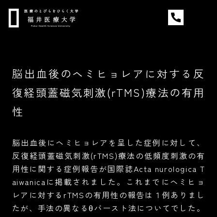
Ope
PICK UP PROJECT
脳出血後のヘミヒョレアに対する反
PROJECT ALL
復経頭蓋磁気刺激(rTMS)療法の有用
性
ARCHIVE
CONTACT
脳出血後にヘミヒョレアを呈した症例に対して、
反復経頭蓋磁気刺激(rTMS)療法の低頻度刺激の有
用性に関する症例報告が国際誌Acta nurologica T
aiwanicaに掲載されました。これまでにヘミヒョ
レアに対するrTMSの有用性の報告は１例ありまし
たが、手法の異なるθバースト法についてでした。